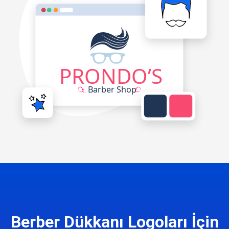
Berber Dükkanı Logoları İçin