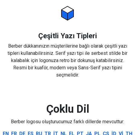
Çeşitli Yazı Tipleri
Berber dükkanınızın müşterilerine bağlı olarak çeşitli yazı
tipleri kullanabilirsiniz. Serif yazı tipi ile serbest stilde bir
kalabalık için logonuza retro bir dokunuş katabilirsiniz.
Resmi bir kuaför, modern veya Sans-Serif yazı tipini
seçmelidir.
Çoklu Dil
Berber logosu oluşturucumuz farklı dillerde mevcuttur:
EN
FR
DE
ES
RU
TR
IT
NL
EL
PT
JA
PL
CS
ID
VI
TH