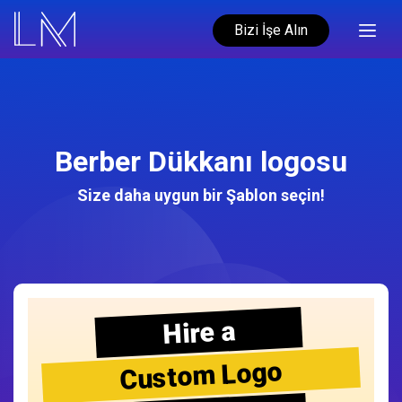
Bizi İşe Alın
Berber Dükkanı logosu
Size daha uygun bir Şablon seçin!
Hire a
Custom Logo