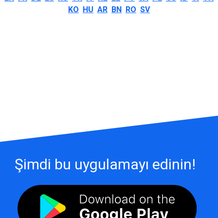
KO
HU
AR
BN
RO
SV
Şimdi bu uygulamayı edinin!