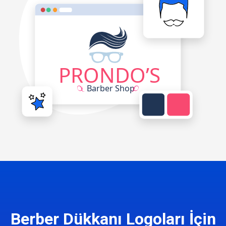
Berber Dükkanı Logoları İçin