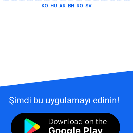
KO
HU
AR
BN
RO
SV
Şimdi bu uygulamayı edinin!