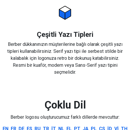
Çeşitli Yazı Tipleri
Berber dükkanınızın müşterilerine bağlı olarak çeşitli yazı
tipleri kullanabilirsiniz. Serif yazı tipi ile serbest stilde bir
kalabalık için logonuza retro bir dokunuş katabilirsiniz.
Resmi bir kuaför, modern veya Sans-Serif yazı tipini
seçmelidir.
Çoklu Dil
Berber logosu oluşturucumuz farklı dillerde mevcuttur:
EN
FR
DE
ES
RU
TR
IT
NL
EL
PT
JA
PL
CS
ID
VI
TH