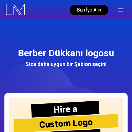
Bizi İşe Alın
Berber Dükkanı logosu
Size daha uygun bir Şablon seçin!
Hire a
Custom Logo