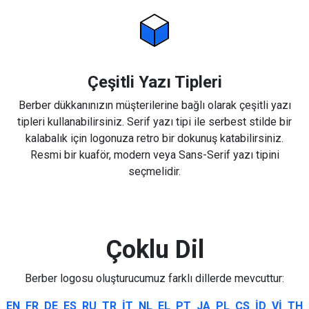
Çeşitli Yazı Tipleri
Berber dükkanınızın müşterilerine bağlı olarak çeşitli yazı
tipleri kullanabilirsiniz. Serif yazı tipi ile serbest stilde bir
kalabalık için logonuza retro bir dokunuş katabilirsiniz.
Resmi bir kuaför, modern veya Sans-Serif yazı tipini
seçmelidir.
Çoklu Dil
Berber logosu oluşturucumuz farklı dillerde mevcuttur:
EN
FR
DE
ES
RU
TR
IT
NL
EL
PT
JA
PL
CS
ID
VI
TH