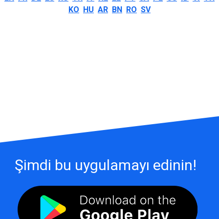
KO
HU
AR
BN
RO
SV
Şimdi bu uygulamayı edinin!