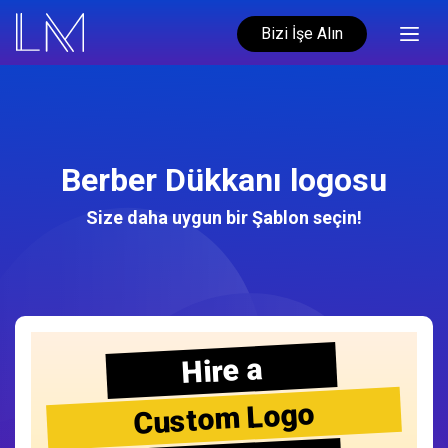
Bizi İşe Alın
Berber Dükkanı logosu
Size daha uygun bir Şablon seçin!
Hire a
Custom Logo