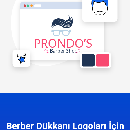
Berber Dükkanı Logoları İçin