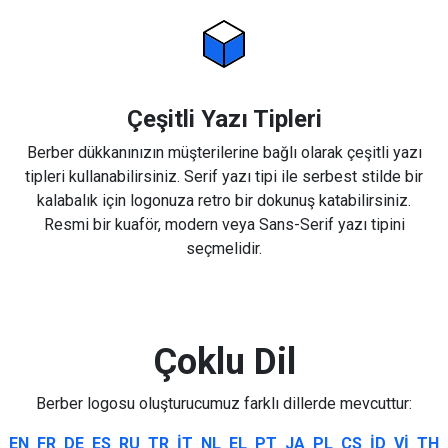
Çeşitli Yazı Tipleri
Berber dükkanınızın müşterilerine bağlı olarak çeşitli yazı
tipleri kullanabilirsiniz. Serif yazı tipi ile serbest stilde bir
kalabalık için logonuza retro bir dokunuş katabilirsiniz.
Resmi bir kuaför, modern veya Sans-Serif yazı tipini
seçmelidir.
Çoklu Dil
Berber logosu oluşturucumuz farklı dillerde mevcuttur:
EN
FR
DE
ES
RU
TR
IT
NL
EL
PT
JA
PL
CS
ID
VI
TH