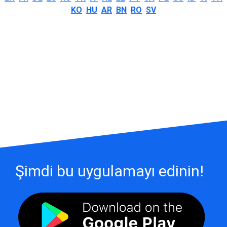
KO
HU
AR
BN
RO
SV
Şimdi bu uygulamayı edinin!