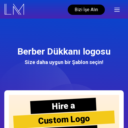
Bizi İşe Alın
Berber Dükkanı logosu
Size daha uygun bir Şablon seçin!
Hire a
Custom Logo