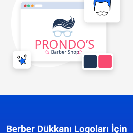
Berber Dükkanı Logoları İçin