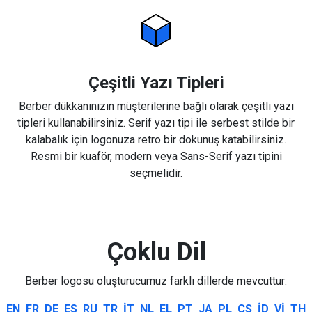
Çeşitli Yazı Tipleri
Berber dükkanınızın müşterilerine bağlı olarak çeşitli yazı
tipleri kullanabilirsiniz. Serif yazı tipi ile serbest stilde bir
kalabalık için logonuza retro bir dokunuş katabilirsiniz.
Resmi bir kuaför, modern veya Sans-Serif yazı tipini
seçmelidir.
Çoklu Dil
Berber logosu oluşturucumuz farklı dillerde mevcuttur:
EN
FR
DE
ES
RU
TR
IT
NL
EL
PT
JA
PL
CS
ID
VI
TH