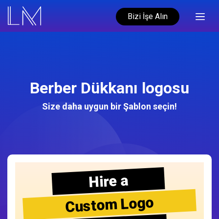
Bizi İşe Alın
Berber Dükkanı logosu
Size daha uygun bir Şablon seçin!
Hire a
Custom Logo