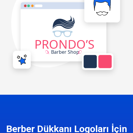
Berber Dükkanı Logoları İçin