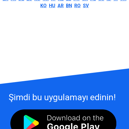
KO
HU
AR
BN
RO
SV
Şimdi bu uygulamayı edinin!