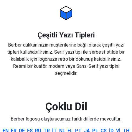
Çeşitli Yazı Tipleri
Berber dükkanınızın müşterilerine bağlı olarak çeşitli yazı
tipleri kullanabilirsiniz. Serif yazı tipi ile serbest stilde bir
kalabalık için logonuza retro bir dokunuş katabilirsiniz.
Resmi bir kuaför, modern veya Sans-Serif yazı tipini
seçmelidir.
Çoklu Dil
Berber logosu oluşturucumuz farklı dillerde mevcuttur:
EN
FR
DE
ES
RU
TR
IT
NL
EL
PT
JA
PL
CS
ID
VI
TH