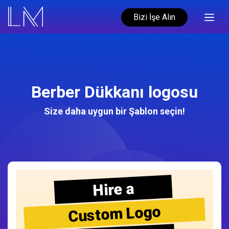
Bizi İşe Alın
Berber Dükkanı logosu
Size daha uygun bir Şablon seçin!
Hire a
Custom Logo