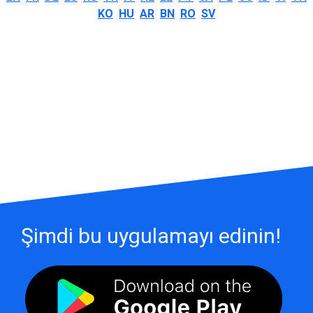
KO
HU
AR
BN
RO
SV
Şimdi bu uygulamayı edinin!