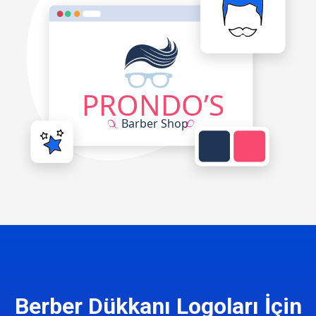
Berber Dükkanı Logoları İçin