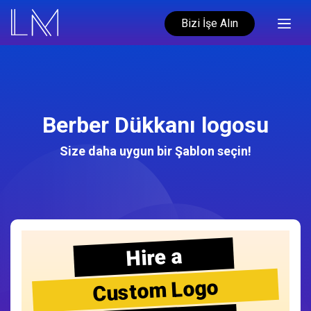
Bizi İşe Alın
Berber Dükkanı logosu
Size daha uygun bir Şablon seçin!
Hire a
Custom Logo