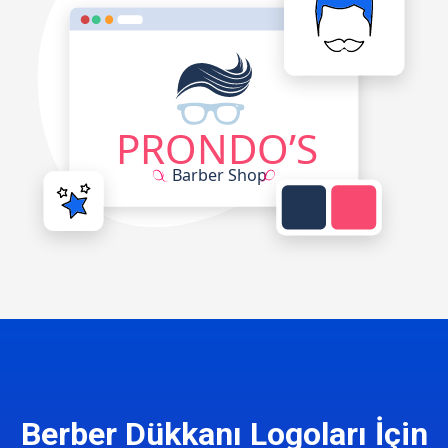
Berber Dükkanı Logoları İçin