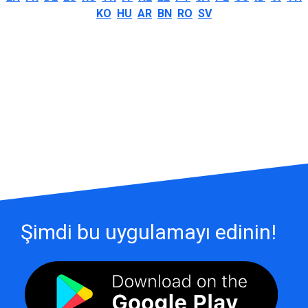
KO
HU
AR
BN
RO
SV
Şimdi bu uygulamayı edinin!