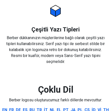
Çeşitli Yazı Tipleri
Berber dükkanınızın müşterilerine bağlı olarak çeşitli yazı
tipleri kullanabilirsiniz. Serif yazı tipi ile serbest stilde bir
kalabalık için logonuza retro bir dokunuş katabilirsiniz.
Resmi bir kuaför, modern veya Sans-Serif yazı tipini
seçmelidir.
Çoklu Dil
Berber logosu oluşturucumuz farklı dillerde mevcuttur:
EN
FR
DE
ES
RU
TR
IT
NL
EL
PT
JA
PL
CS
ID
VI
TH