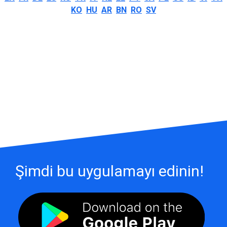
KO
HU
AR
BN
RO
SV
Şimdi bu uygulamayı edinin!