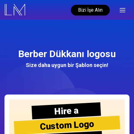
Bizi İşe Alın
Berber Dükkanı logosu
Size daha uygun bir Şablon seçin!
Hire a
Custom Logo