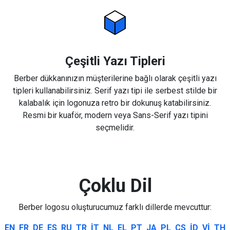
Çeşitli Yazı Tipleri
Berber dükkanınızın müşterilerine bağlı olarak çeşitli yazı
tipleri kullanabilirsiniz. Serif yazı tipi ile serbest stilde bir
kalabalık için logonuza retro bir dokunuş katabilirsiniz.
Resmi bir kuaför, modern veya Sans-Serif yazı tipini
seçmelidir.
Çoklu Dil
Berber logosu oluşturucumuz farklı dillerde mevcuttur:
EN
FR
DE
ES
RU
TR
IT
NL
EL
PT
JA
PL
CS
ID
VI
TH