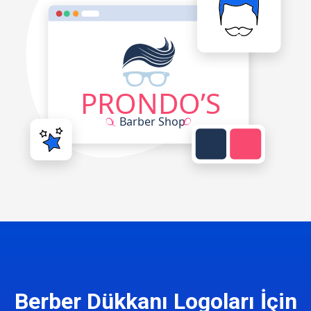
Berber Dükkanı Logoları İçin