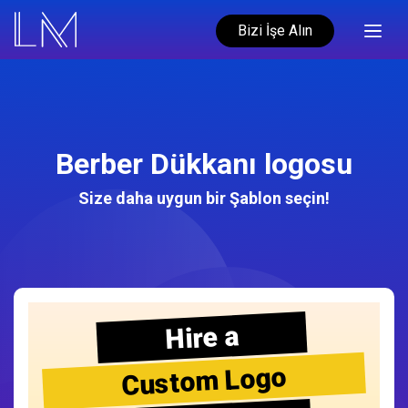
Bizi İşe Alın
Berber Dükkanı logosu
Size daha uygun bir Şablon seçin!
Hire a
Custom Logo