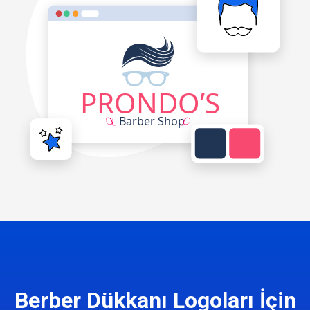
Berber Dükkanı Logoları İçin