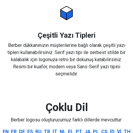
Çeşitli Yazı Tipleri
Berber dükkanınızın müşterilerine bağlı olarak çeşitli yazı
tipleri kullanabilirsiniz. Serif yazı tipi ile serbest stilde bir
kalabalık için logonuza retro bir dokunuş katabilirsiniz.
Resmi bir kuaför, modern veya Sans-Serif yazı tipini
seçmelidir.
Çoklu Dil
Berber logosu oluşturucumuz farklı dillerde mevcuttur:
EN
FR
DE
ES
RU
TR
IT
NL
EL
PT
JA
PL
CS
ID
VI
TH