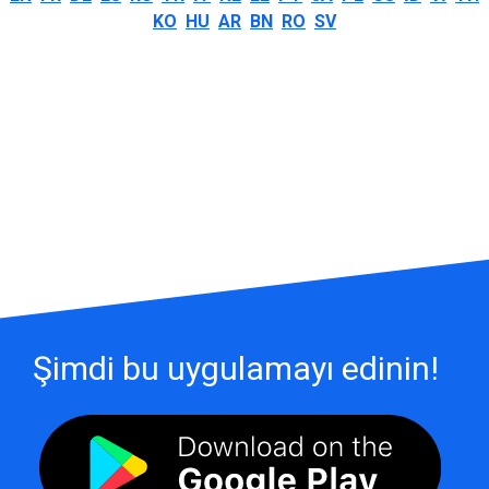
KO
HU
AR
BN
RO
SV
Şimdi bu uygulamayı edinin!