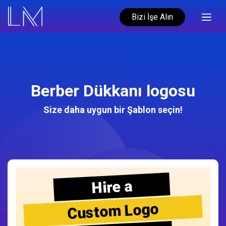
Bizi İşe Alın
Berber Dükkanı logosu
Size daha uygun bir Şablon seçin!
Hire a
Custom Logo