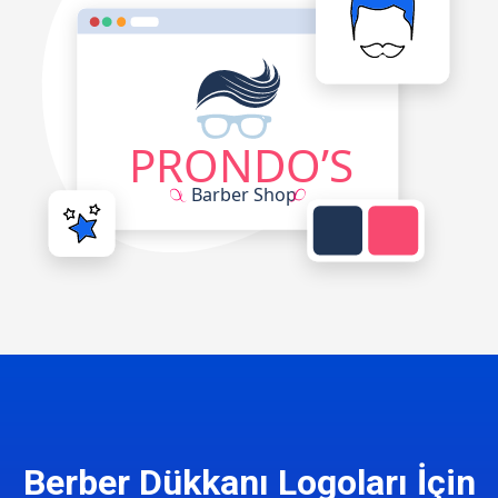
Berber Dükkanı Logoları İçin