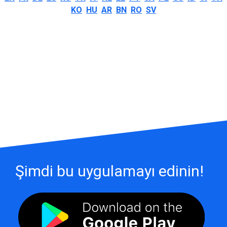
KO
HU
AR
BN
RO
SV
Şimdi bu uygulamayı edinin!