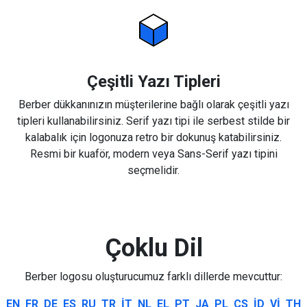
Çeşitli Yazı Tipleri
Berber dükkanınızın müşterilerine bağlı olarak çeşitli yazı
tipleri kullanabilirsiniz. Serif yazı tipi ile serbest stilde bir
kalabalık için logonuza retro bir dokunuş katabilirsiniz.
Resmi bir kuaför, modern veya Sans-Serif yazı tipini
seçmelidir.
Çoklu Dil
Berber logosu oluşturucumuz farklı dillerde mevcuttur:
EN
FR
DE
ES
RU
TR
IT
NL
EL
PT
JA
PL
CS
ID
VI
TH