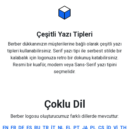
Çeşitli Yazı Tipleri
Berber dükkanınızın müşterilerine bağlı olarak çeşitli yazı
tipleri kullanabilirsiniz. Serif yazı tipi ile serbest stilde bir
kalabalık için logonuza retro bir dokunuş katabilirsiniz.
Resmi bir kuaför, modern veya Sans-Serif yazı tipini
seçmelidir.
Çoklu Dil
Berber logosu oluşturucumuz farklı dillerde mevcuttur:
EN
FR
DE
ES
RU
TR
IT
NL
EL
PT
JA
PL
CS
ID
VI
TH