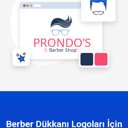
Berber Dükkanı Logoları İçin