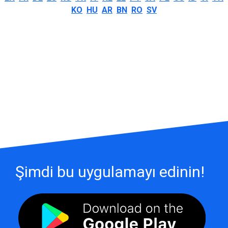
KO
HU
AR
BN
RO
SV
Şimdi bu uygulamayı edinin!