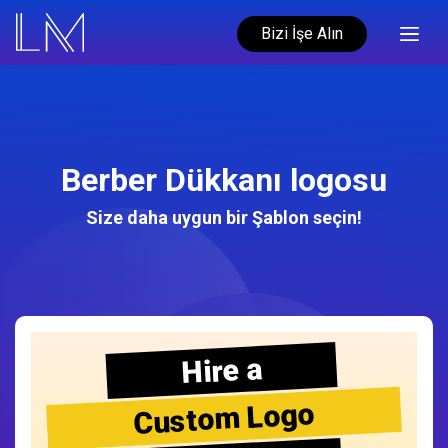
Bizi İşe Alın
Berber Dükkanı logosu
Size daha uygun bir Şablon seçin!
Hire a
Custom Logo