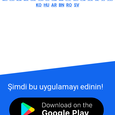
KO
HU
AR
BN
RO
SV
Şimdi bu uygulamayı edinin!