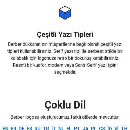
Çeşitli Yazı Tipleri
Berber dükkanınızın müşterilerine bağlı olarak çeşitli yazı
tipleri kullanabilirsiniz. Serif yazı tipi ile serbest stilde bir
kalabalık için logonuza retro bir dokunuş katabilirsiniz.
Resmi bir kuaför, modern veya Sans-Serif yazı tipini
seçmelidir.
Çoklu Dil
Berber logosu oluşturucumuz farklı dillerde mevcuttur:
EN
FR
DE
ES
RU
TR
IT
NL
EL
PT
JA
PL
CS
ID
VI
TH