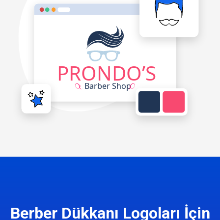
Berber Dükkanı Logoları İçin