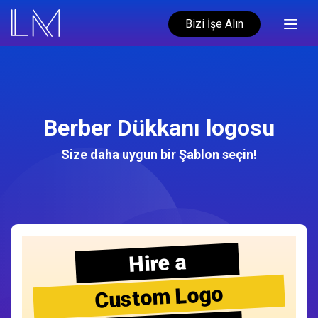
Bizi İşe Alın
Berber Dükkanı logosu
Size daha uygun bir Şablon seçin!
Hire a
Custom Logo