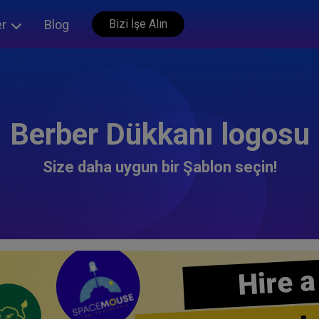
er
Blog
Bizi İşe Alın
Berber Dükkanı logosu
Size daha uygun bir Şablon seçin!
Hire a