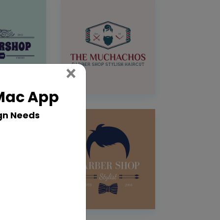
Close
×
 Mac App
gn Needs