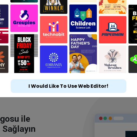
I Would Like To Use Web Editor!
gosu ile
 Sağlayın