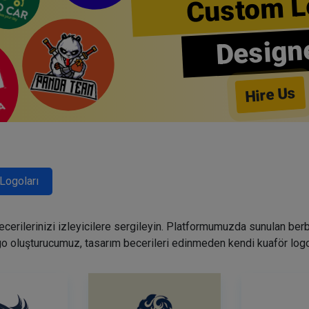
Custom L
Design
Hire Us
Logoları
becerilerinizi izleyicilere sergileyin. Platformumuzda sunulan ber
go oluşturucumuz, tasarım becerileri edinmeden kendi kuaför logo