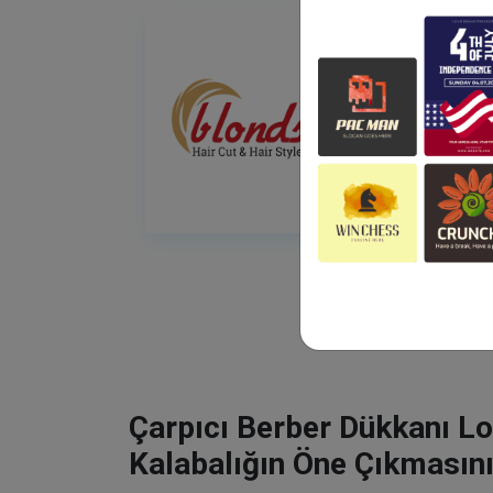
Çarpıcı Berber Dükkanı Lo
Kalabalığın Öne Çıkmasını