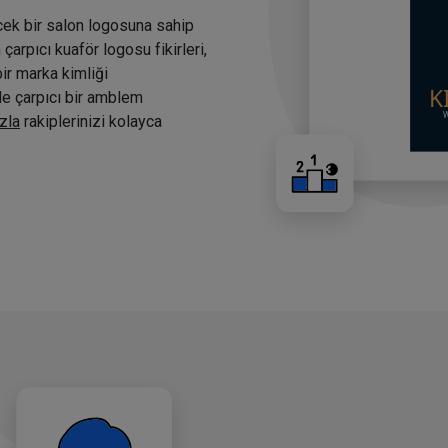
cek bir salon logosuna sahip
arpıcı kuaför logosu fikirleri,
bir marka kimliği
nde çarpıcı bir amblem
zla
rakiplerinizi kolayca