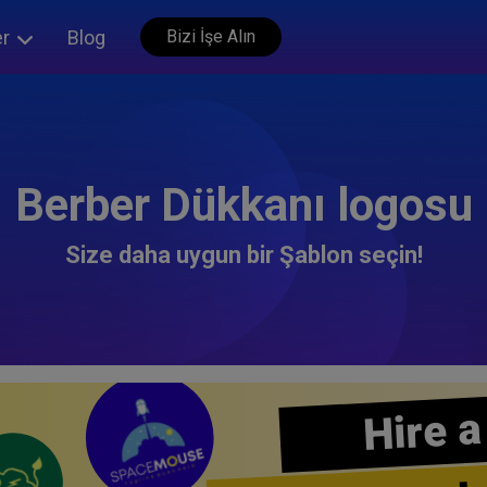
er
Blog
Bizi İşe Alın
Berber Dükkanı logosu
Size daha uygun bir Şablon seçin!
Hire a