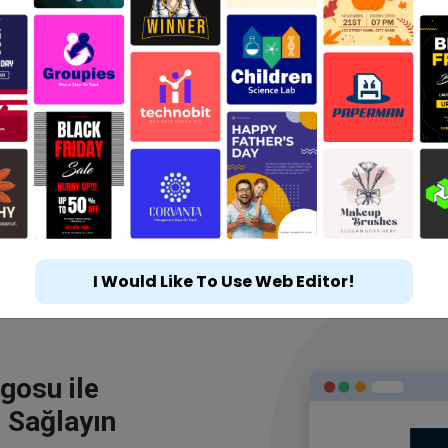
I Would Like To Use Web Editor!
gosu ile
 Sağlayın