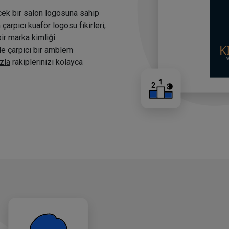
cek bir salon logosuna sahip
arpıcı kuaför logosu fikirleri,
bir marka kimliği
nde çarpıcı bir amblem
zla
rakiplerinizi kolayca