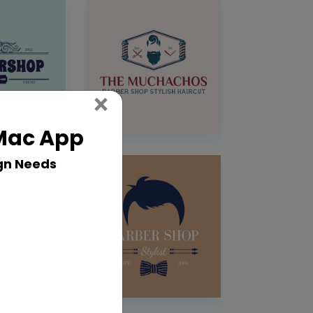
Close
×
 Mac App
gn Needs