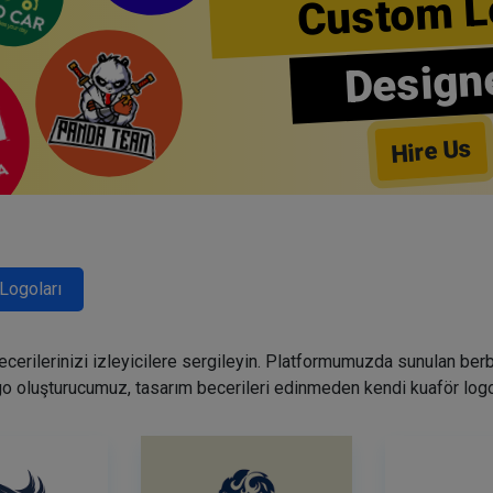
Custom L
Design
Hire Us
Logoları
becerilerinizi izleyicilere sergileyin. Platformumuzda sunulan ber
go oluşturucumuz, tasarım becerileri edinmeden kendi kuaför logo