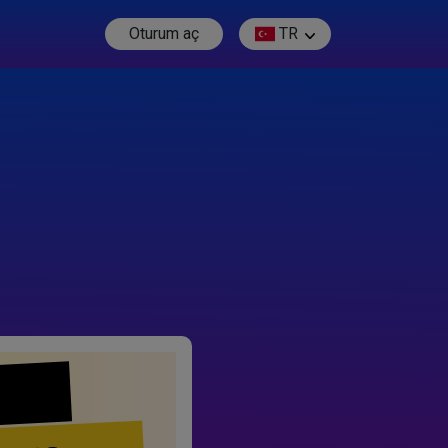
Oturum aç
TR