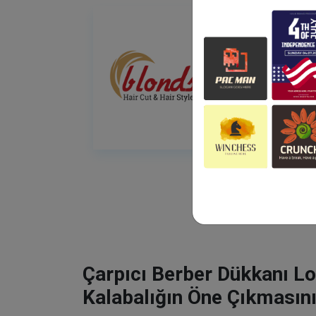
Çarpıcı Berber Dükkanı Lo
Kalabalığın Öne Çıkmasını