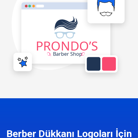
Berber Dükkanı Logoları İçin