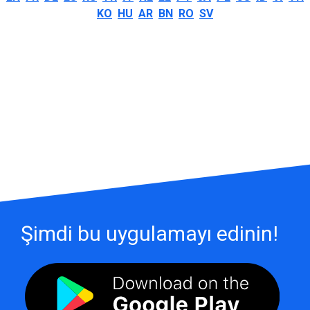
KO
HU
AR
BN
RO
SV
Şimdi bu uygulamayı edinin!