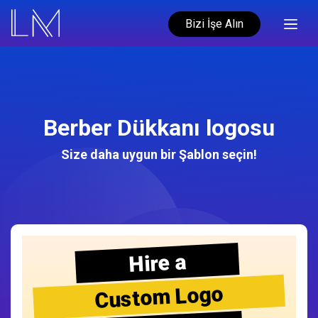
Bizi İşe Alın
Berber Dükkanı logosu
Size daha uygun bir Şablon seçin!
Hire a
Custom Logo