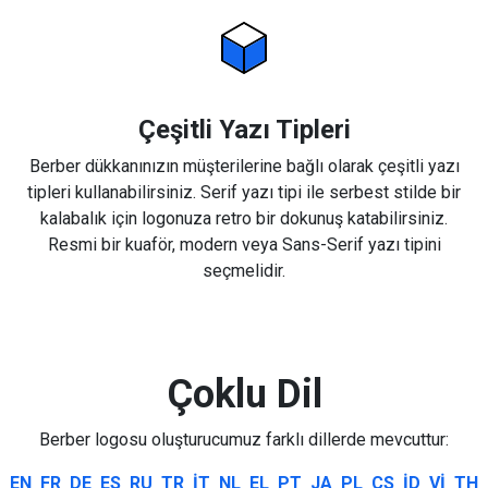
Çeşitli Yazı Tipleri
Berber dükkanınızın müşterilerine bağlı olarak çeşitli yazı
tipleri kullanabilirsiniz. Serif yazı tipi ile serbest stilde bir
kalabalık için logonuza retro bir dokunuş katabilirsiniz.
Resmi bir kuaför, modern veya Sans-Serif yazı tipini
seçmelidir.
Çoklu Dil
Berber logosu oluşturucumuz farklı dillerde mevcuttur:
EN
FR
DE
ES
RU
TR
IT
NL
EL
PT
JA
PL
CS
ID
VI
TH