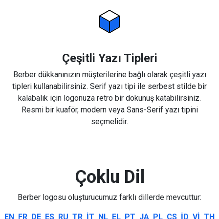
Çeşitli Yazı Tipleri
Berber dükkanınızın müşterilerine bağlı olarak çeşitli yazı
tipleri kullanabilirsiniz. Serif yazı tipi ile serbest stilde bir
kalabalık için logonuza retro bir dokunuş katabilirsiniz.
Resmi bir kuaför, modern veya Sans-Serif yazı tipini
seçmelidir.
Çoklu Dil
Berber logosu oluşturucumuz farklı dillerde mevcuttur:
EN
FR
DE
ES
RU
TR
IT
NL
EL
PT
JA
PL
CS
ID
VI
TH