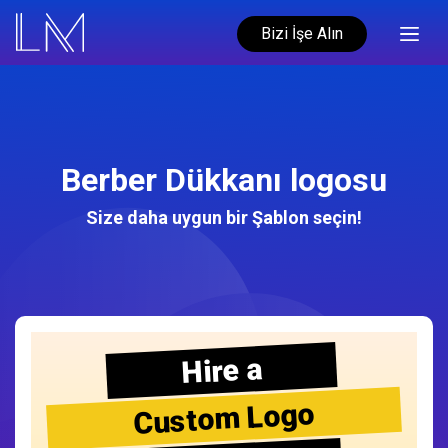
Bizi İşe Alın
Berber Dükkanı logosu
Size daha uygun bir Şablon seçin!
Hire a
Custom Logo