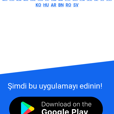
KO
HU
AR
BN
RO
SV
Şimdi bu uygulamayı edinin!