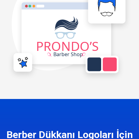
Berber Dükkanı Logoları İçin