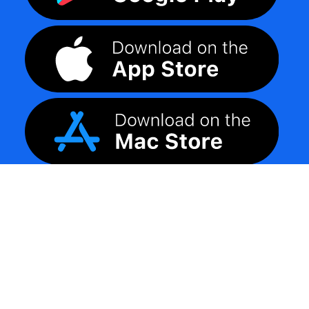
©
2026
LogoMaker
Tüm Hakları Saklıdır.
Gizlilik
|
Politika Koşulları
|
Geri ödeme politikası
|
SSS
|
Hakkımızda
|
Bize Ulaşın