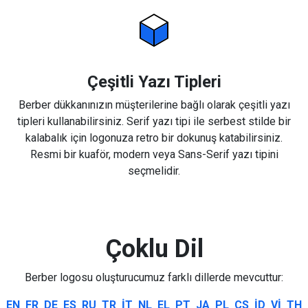
Çeşitli Yazı Tipleri
Berber dükkanınızın müşterilerine bağlı olarak çeşitli yazı
tipleri kullanabilirsiniz. Serif yazı tipi ile serbest stilde bir
kalabalık için logonuza retro bir dokunuş katabilirsiniz.
Resmi bir kuaför, modern veya Sans-Serif yazı tipini
seçmelidir.
Çoklu Dil
Berber logosu oluşturucumuz farklı dillerde mevcuttur:
EN
FR
DE
ES
RU
TR
IT
NL
EL
PT
JA
PL
CS
ID
VI
TH