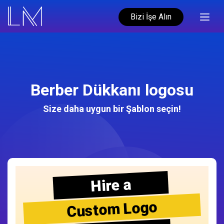
Bizi İşe Alın
Berber Dükkanı logosu
Size daha uygun bir Şablon seçin!
Hire a
Custom Logo