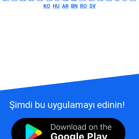
KO
HU
AR
BN
RO
SV
Şimdi bu uygulamayı edinin!