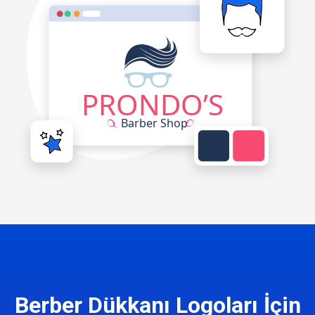
Berber Dükkanı Logoları İçin