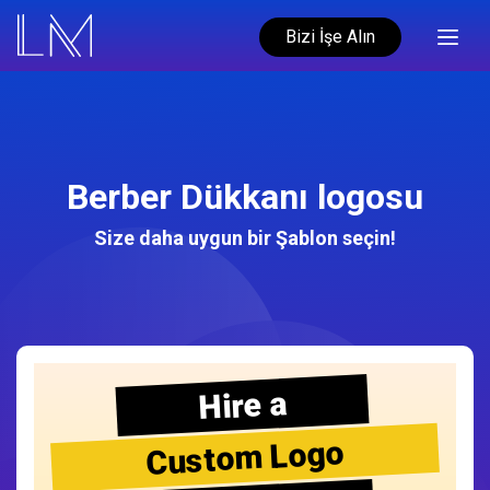
Bizi İşe Alın
Berber Dükkanı logosu
Size daha uygun bir Şablon seçin!
Hire a
Custom Logo