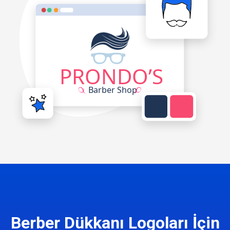
Berber Dükkanı Logoları İçin