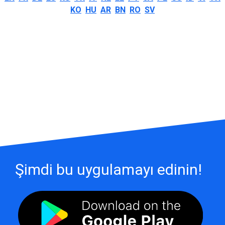
KO
HU
AR
BN
RO
SV
Şimdi bu uygulamayı edinin!