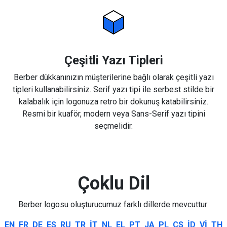
Çeşitli Yazı Tipleri
Berber dükkanınızın müşterilerine bağlı olarak çeşitli yazı
tipleri kullanabilirsiniz. Serif yazı tipi ile serbest stilde bir
kalabalık için logonuza retro bir dokunuş katabilirsiniz.
Resmi bir kuaför, modern veya Sans-Serif yazı tipini
seçmelidir.
Çoklu Dil
Berber logosu oluşturucumuz farklı dillerde mevcuttur:
EN
FR
DE
ES
RU
TR
IT
NL
EL
PT
JA
PL
CS
ID
VI
TH