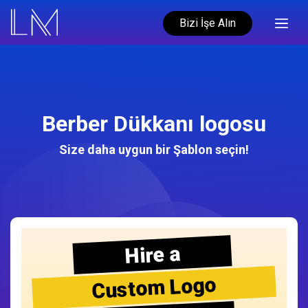
Bizi İşe Alın
Berber Dükkanı logosu
Size daha uygun bir Şablon seçin!
Hire a
Custom Logo