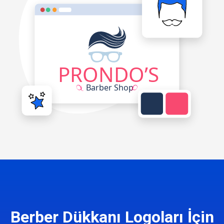
Berber Dükkanı Logoları İçin