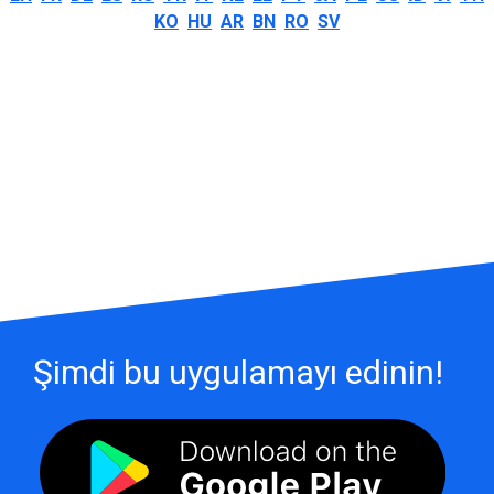
KO
HU
AR
BN
RO
SV
Şimdi bu uygulamayı edinin!