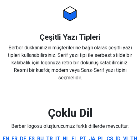
Çeşitli Yazı Tipleri
Berber dükkanınızın müşterilerine bağlı olarak çeşitli yazı
tipleri kullanabilirsiniz. Serif yazı tipi ile serbest stilde bir
kalabalık için logonuza retro bir dokunuş katabilirsiniz.
Resmi bir kuaför, modern veya Sans-Serif yazı tipini
seçmelidir.
Çoklu Dil
Berber logosu oluşturucumuz farklı dillerde mevcuttur:
EN
FR
DE
ES
RU
TR
IT
NL
EL
PT
JA
PL
CS
ID
VI
TH