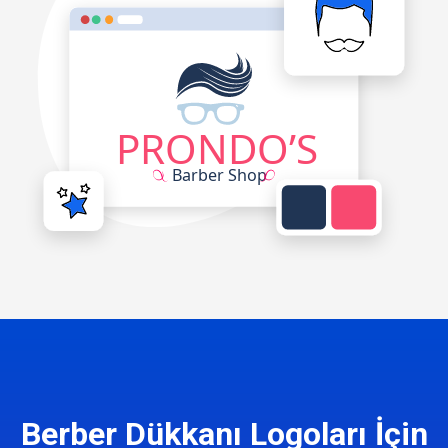
Berber Dükkanı Logoları İçin