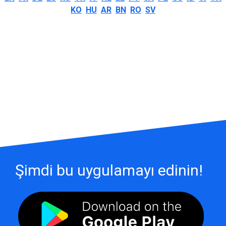
KO
HU
AR
BN
RO
SV
Şimdi bu uygulamayı edinin!