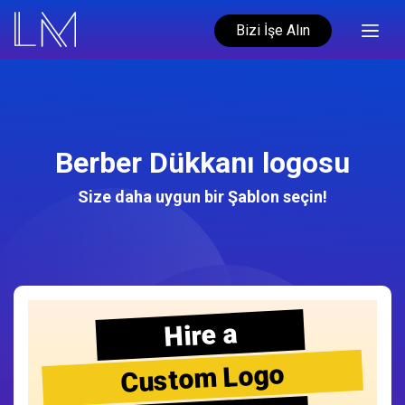
Bizi İşe Alın
Berber Dükkanı logosu
Size daha uygun bir Şablon seçin!
Hire a
Custom Logo