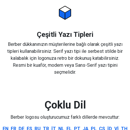
Çeşitli Yazı Tipleri
Berber dükkanınızın müşterilerine bağlı olarak çeşitli yazı
tipleri kullanabilirsiniz. Serif yazı tipi ile serbest stilde bir
kalabalık için logonuza retro bir dokunuş katabilirsiniz.
Resmi bir kuaför, modern veya Sans-Serif yazı tipini
seçmelidir.
Çoklu Dil
Berber logosu oluşturucumuz farklı dillerde mevcuttur:
EN
FR
DE
ES
RU
TR
IT
NL
EL
PT
JA
PL
CS
ID
VI
TH