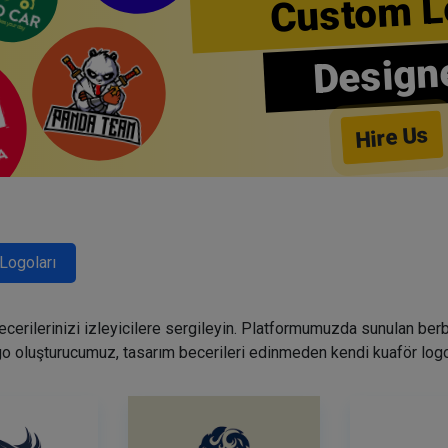
Custom L
Design
Hire Us
Logoları
becerilerinizi izleyicilere sergileyin. Platformumuzda sunulan ber
go oluşturucumuz, tasarım becerileri edinmeden kendi kuaför logo