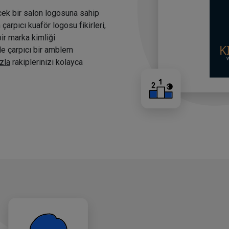
cek bir salon logosuna sahip
arpıcı kuaför logosu fikirleri,
bir marka kimliği
nde çarpıcı bir amblem
zla
rakiplerinizi kolayca