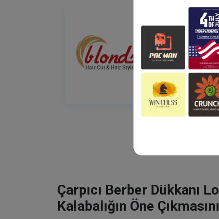
Çarpıcı Berber Dükkanı Lo
Kalabalığın Öne Çıkmasını