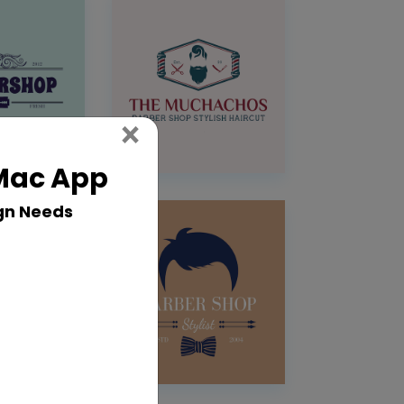
Close
×
 Mac App
gn Needs