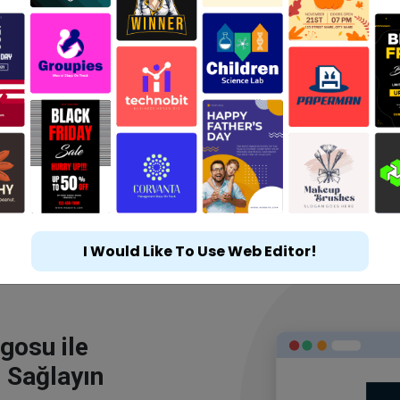
I Would Like To Use Web Editor!
gosu ile
 Sağlayın