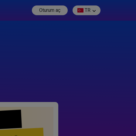
Oturum aç
TR