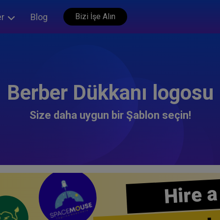
er
Blog
Bizi İşe Alın
Berber Dükkanı logosu
Size daha uygun bir Şablon seçin!
Hire a