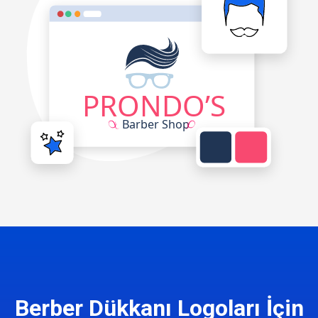
Berber Dükkanı Logoları İçin