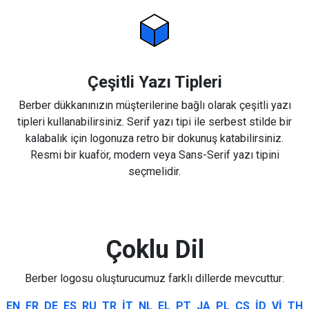
Çeşitli Yazı Tipleri
Berber dükkanınızın müşterilerine bağlı olarak çeşitli yazı
tipleri kullanabilirsiniz. Serif yazı tipi ile serbest stilde bir
kalabalık için logonuza retro bir dokunuş katabilirsiniz.
Resmi bir kuaför, modern veya Sans-Serif yazı tipini
seçmelidir.
Çoklu Dil
Berber logosu oluşturucumuz farklı dillerde mevcuttur:
EN
FR
DE
ES
RU
TR
IT
NL
EL
PT
JA
PL
CS
ID
VI
TH