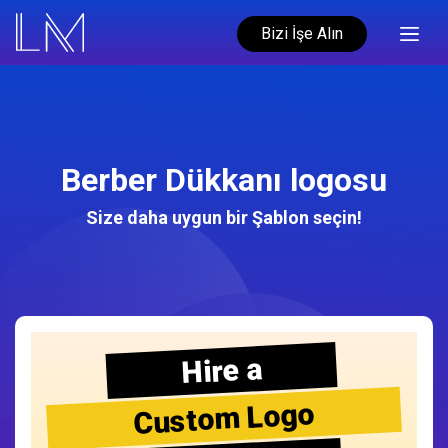
Bizi İşe Alın
Berber Dükkanı logosu
Size daha uygun bir Şablon seçin!
Hire a
Custom Logo