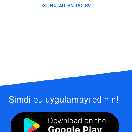
KO
HU
AR
BN
RO
SV
Şimdi bu uygulamayı edinin!