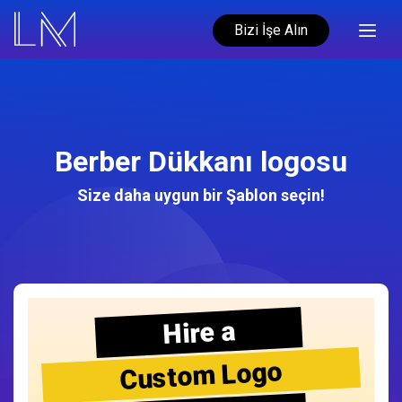
Bizi İşe Alın
Berber Dükkanı logosu
Size daha uygun bir Şablon seçin!
Hire a
Custom Logo