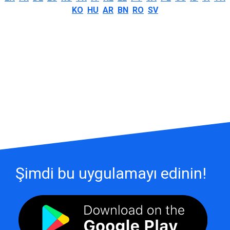
KO
HU
AR
BN
RO
SV
Şimdi bu uygulamayı edinin!