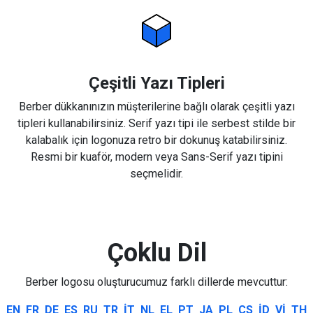
Çeşitli Yazı Tipleri
Berber dükkanınızın müşterilerine bağlı olarak çeşitli yazı
tipleri kullanabilirsiniz. Serif yazı tipi ile serbest stilde bir
kalabalık için logonuza retro bir dokunuş katabilirsiniz.
Resmi bir kuaför, modern veya Sans-Serif yazı tipini
seçmelidir.
Çoklu Dil
Berber logosu oluşturucumuz farklı dillerde mevcuttur:
EN
FR
DE
ES
RU
TR
IT
NL
EL
PT
JA
PL
CS
ID
VI
TH