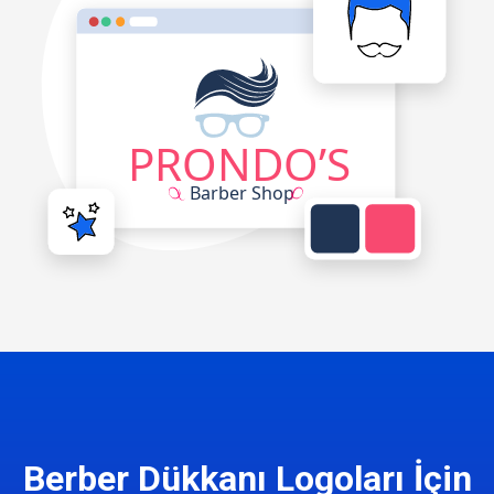
Berber Dükkanı Logoları İçin