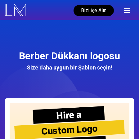
Bizi İşe Alın
Berber Dükkanı logosu
Size daha uygun bir Şablon seçin!
Hire a
Custom Logo