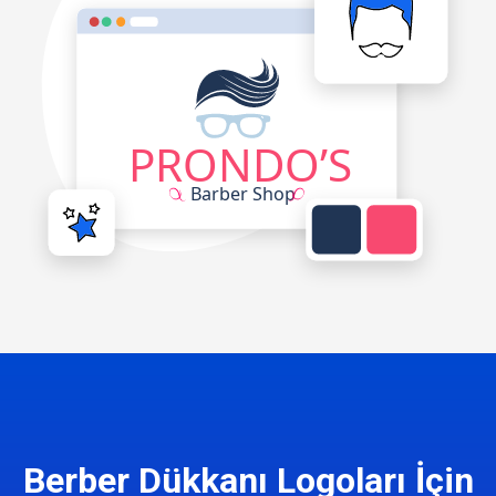
Berber Dükkanı Logoları İçin