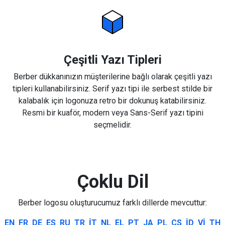
Çeşitli Yazı Tipleri
Berber dükkanınızın müşterilerine bağlı olarak çeşitli yazı
tipleri kullanabilirsiniz. Serif yazı tipi ile serbest stilde bir
kalabalık için logonuza retro bir dokunuş katabilirsiniz.
Resmi bir kuaför, modern veya Sans-Serif yazı tipini
seçmelidir.
Çoklu Dil
Berber logosu oluşturucumuz farklı dillerde mevcuttur:
EN
FR
DE
ES
RU
TR
IT
NL
EL
PT
JA
PL
CS
ID
VI
TH