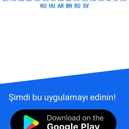
KO
HU
AR
BN
RO
SV
Şimdi bu uygulamayı edinin!