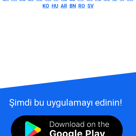
KO
HU
AR
BN
RO
SV
Şimdi bu uygulamayı edinin!