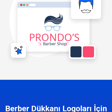
Berber Dükkanı Logoları İçin