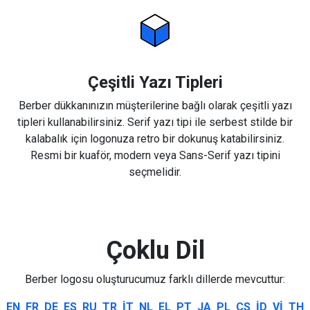
Çeşitli Yazı Tipleri
Berber dükkanınızın müşterilerine bağlı olarak çeşitli yazı
tipleri kullanabilirsiniz. Serif yazı tipi ile serbest stilde bir
kalabalık için logonuza retro bir dokunuş katabilirsiniz.
Resmi bir kuaför, modern veya Sans-Serif yazı tipini
seçmelidir.
Çoklu Dil
Berber logosu oluşturucumuz farklı dillerde mevcuttur:
EN
FR
DE
ES
RU
TR
IT
NL
EL
PT
JA
PL
CS
ID
VI
TH