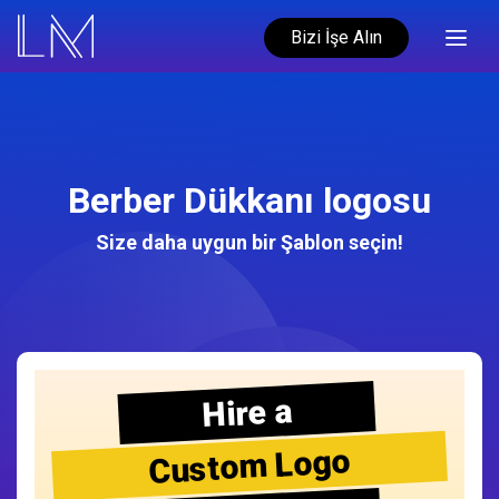
Bizi İşe Alın
Berber Dükkanı logosu
Size daha uygun bir Şablon seçin!
Hire a
Custom Logo