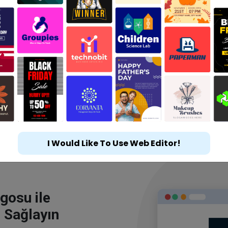
I Would Like To Use Web Editor!
gosu ile
 Sağlayın