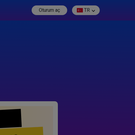
Oturum aç
TR