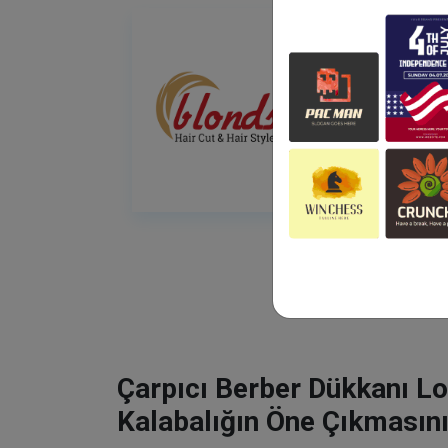
Çarpıcı Berber Dükkanı Lo
Kalabalığın Öne Çıkmasını