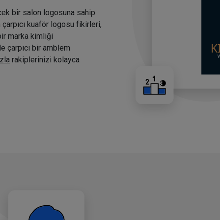
cek bir salon logosuna sahip
arpıcı kuaför logosu fikirleri,
bir marka kimliği
nde çarpıcı bir amblem
zla
rakiplerinizi kolayca