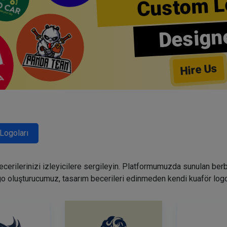
Custom L
Design
Hire Us
Logoları
becerilerinizi izleyicilere sergileyin. Platformumuzda sunulan ber
go oluşturucumuz, tasarım becerileri edinmeden kendi kuaför logo