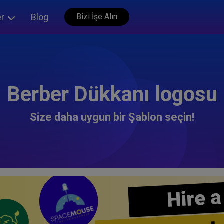
er
Blog
Bizi İşe Alın
Berber Dükkanı logosu
Size daha uygun bir Şablon seçin!
Hire a