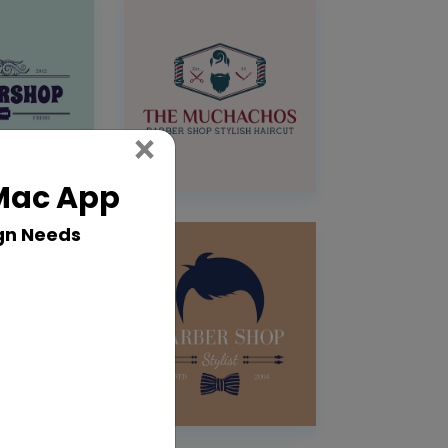
Close
×
 Mac App
gn Needs