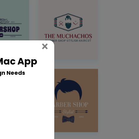
Close
×
 Mac App
gn Needs