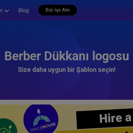
er
Blog
Bizi İşe Alın
Berber Dükkanı logosu
Size daha uygun bir Şablon seçin!
Hire a