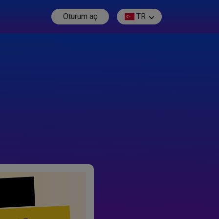
Oturum aç
TR