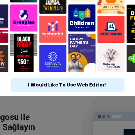
I Would Like To Use Web Editor!
gosu ile
 Sağlayın