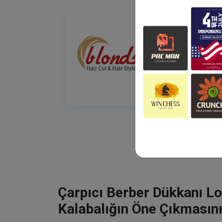
Çarpıcı Berber Dükkanı Lo
Kalabalığın Öne Çıkmasını