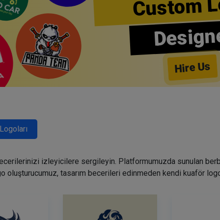
Custom L
Design
Hire Us
Logoları
becerilerinizi izleyicilere sergileyin. Platformumuzda sunulan ber
go oluşturucumuz, tasarım becerileri edinmeden kendi kuaför logo