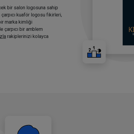
cek bir salon logosuna sahip
arpıcı kuaför logosu fikirleri,
bir marka kimliği
nde çarpıcı bir amblem
zla
rakiplerinizi kolayca