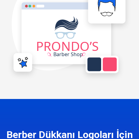
Berber Dükkanı Logoları İçin