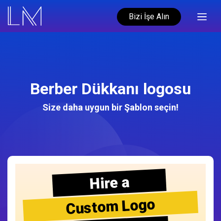
Bizi İşe Alın
Berber Dükkanı logosu
Size daha uygun bir Şablon seçin!
Hire a
Custom Logo