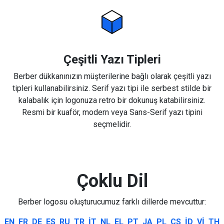
Çeşitli Yazı Tipleri
Berber dükkanınızın müşterilerine bağlı olarak çeşitli yazı
tipleri kullanabilirsiniz. Serif yazı tipi ile serbest stilde bir
kalabalık için logonuza retro bir dokunuş katabilirsiniz.
Resmi bir kuaför, modern veya Sans-Serif yazı tipini
seçmelidir.
Çoklu Dil
Berber logosu oluşturucumuz farklı dillerde mevcuttur:
EN
FR
DE
ES
RU
TR
IT
NL
EL
PT
JA
PL
CS
ID
VI
TH