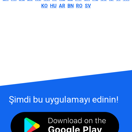
KO
HU
AR
BN
RO
SV
Şimdi bu uygulamayı edinin!