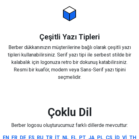
Çeşitli Yazı Tipleri
Berber dükkanınızın müşterilerine bağlı olarak çeşitli yazı
tipleri kullanabilirsiniz. Serif yazı tipi ile serbest stilde bir
kalabalık için logonuza retro bir dokunuş katabilirsiniz.
Resmi bir kuaför, modern veya Sans-Serif yazı tipini
seçmelidir.
Çoklu Dil
Berber logosu oluşturucumuz farklı dillerde mevcuttur:
EN
FR
DE
ES
RU
TR
IT
NL
EL
PT
JA
PL
CS
ID
VI
TH