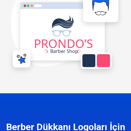
Berber Dükkanı Logoları İçin