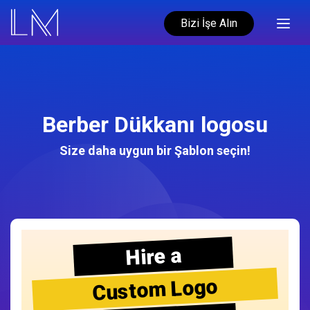
Bizi İşe Alın
Berber Dükkanı logosu
Size daha uygun bir Şablon seçin!
Hire a
Custom Logo