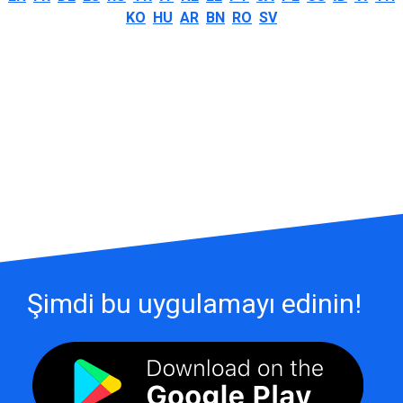
KO
HU
AR
BN
RO
SV
Şimdi bu uygulamayı edinin!