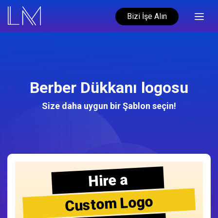
Bizi İşe Alın
Berber Dükkanı logosu
Size daha uygun bir Şablon seçin!
Hire a
Custom Logo