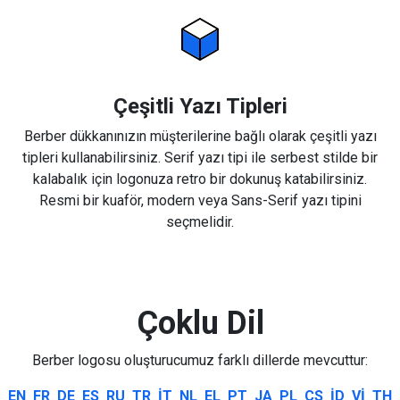
Çeşitli Yazı Tipleri
Berber dükkanınızın müşterilerine bağlı olarak çeşitli yazı
tipleri kullanabilirsiniz. Serif yazı tipi ile serbest stilde bir
kalabalık için logonuza retro bir dokunuş katabilirsiniz.
Resmi bir kuaför, modern veya Sans-Serif yazı tipini
seçmelidir.
Çoklu Dil
Berber logosu oluşturucumuz farklı dillerde mevcuttur:
EN
FR
DE
ES
RU
TR
IT
NL
EL
PT
JA
PL
CS
ID
VI
TH