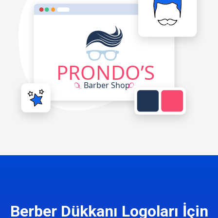
Berber Dükkanı Logoları İçin