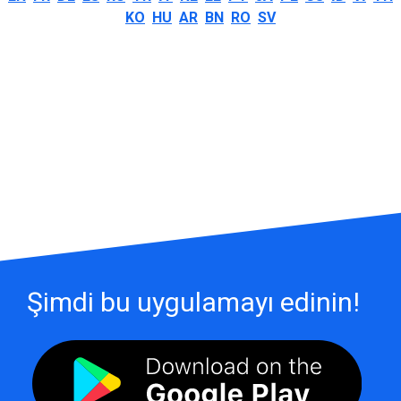
KO
HU
AR
BN
RO
SV
Şimdi bu uygulamayı edinin!