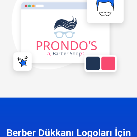
Berber Dükkanı Logoları İçin