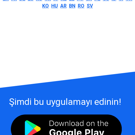
KO
HU
AR
BN
RO
SV
Şimdi bu uygulamayı edinin!