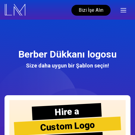
Bizi İşe Alın
Berber Dükkanı logosu
Size daha uygun bir Şablon seçin!
Hire a
Custom Logo