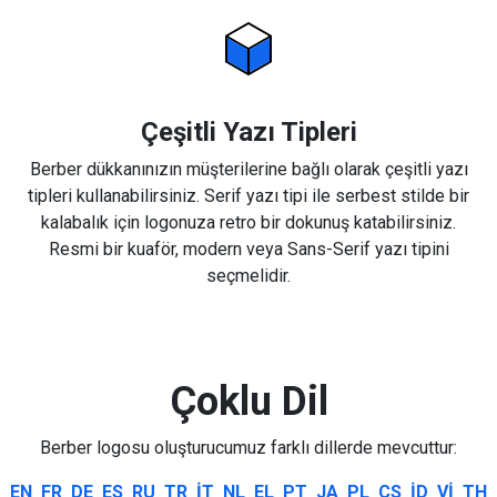
Çeşitli Yazı Tipleri
Berber dükkanınızın müşterilerine bağlı olarak çeşitli yazı
tipleri kullanabilirsiniz. Serif yazı tipi ile serbest stilde bir
kalabalık için logonuza retro bir dokunuş katabilirsiniz.
Resmi bir kuaför, modern veya Sans-Serif yazı tipini
seçmelidir.
Çoklu Dil
Berber logosu oluşturucumuz farklı dillerde mevcuttur:
EN
FR
DE
ES
RU
TR
IT
NL
EL
PT
JA
PL
CS
ID
VI
TH