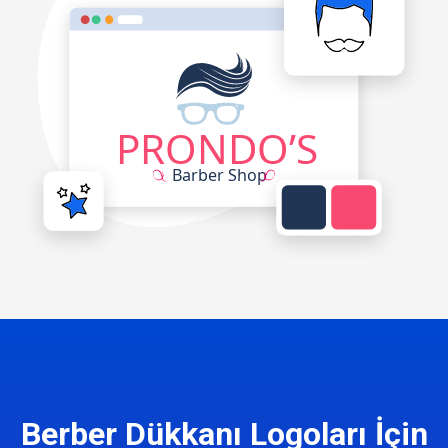
Berber Dükkanı Logoları İçin