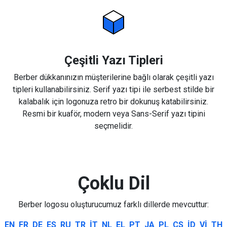
Çeşitli Yazı Tipleri
Berber dükkanınızın müşterilerine bağlı olarak çeşitli yazı
tipleri kullanabilirsiniz. Serif yazı tipi ile serbest stilde bir
kalabalık için logonuza retro bir dokunuş katabilirsiniz.
Resmi bir kuaför, modern veya Sans-Serif yazı tipini
seçmelidir.
Çoklu Dil
Berber logosu oluşturucumuz farklı dillerde mevcuttur:
EN
FR
DE
ES
RU
TR
IT
NL
EL
PT
JA
PL
CS
ID
VI
TH