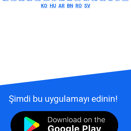
KO
HU
AR
BN
RO
SV
Şimdi bu uygulamayı edinin!