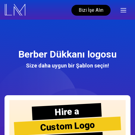
Bizi İşe Alın
Berber Dükkanı logosu
Size daha uygun bir Şablon seçin!
Hire a
Custom Logo