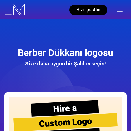
Bizi İşe Alın
Berber Dükkanı logosu
Size daha uygun bir Şablon seçin!
Hire a
Custom Logo