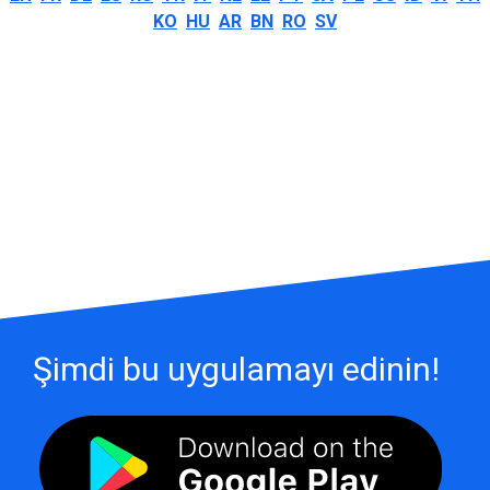
KO
HU
AR
BN
RO
SV
Şimdi bu uygulamayı edinin!