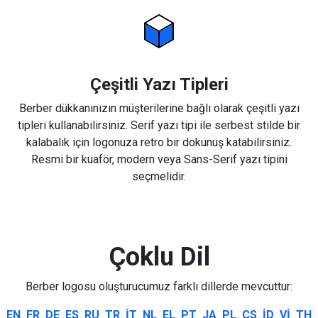
Çeşitli Yazı Tipleri
Berber dükkanınızın müşterilerine bağlı olarak çeşitli yazı
tipleri kullanabilirsiniz. Serif yazı tipi ile serbest stilde bir
kalabalık için logonuza retro bir dokunuş katabilirsiniz.
Resmi bir kuaför, modern veya Sans-Serif yazı tipini
seçmelidir.
Çoklu Dil
Berber logosu oluşturucumuz farklı dillerde mevcuttur:
EN
FR
DE
ES
RU
TR
IT
NL
EL
PT
JA
PL
CS
ID
VI
TH