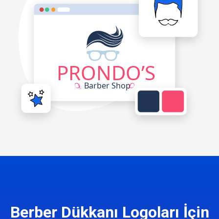
Berber Dükkanı Logoları İçin