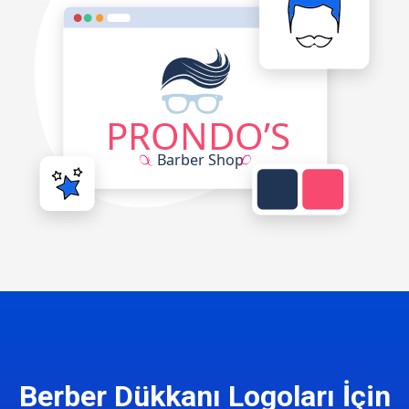
Berber Dükkanı Logoları İçin