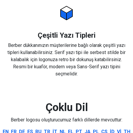
Çeşitli Yazı Tipleri
Berber dükkanınızın müşterilerine bağlı olarak çeşitli yazı
tipleri kullanabilirsiniz. Serif yazı tipi ile serbest stilde bir
kalabalık için logonuza retro bir dokunuş katabilirsiniz.
Resmi bir kuaför, modern veya Sans-Serif yazı tipini
seçmelidir.
Çoklu Dil
Berber logosu oluşturucumuz farklı dillerde mevcuttur:
EN
FR
DE
ES
RU
TR
IT
NL
EL
PT
JA
PL
CS
ID
VI
TH