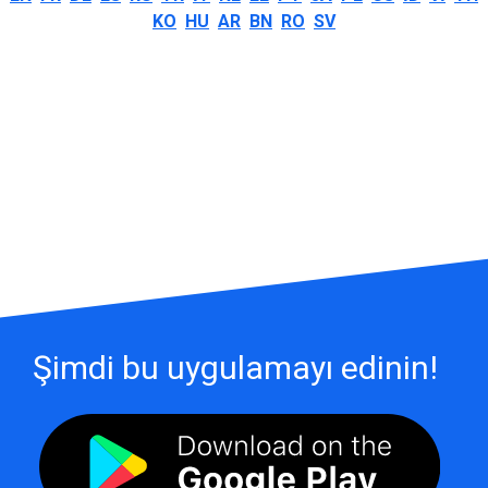
KO
HU
AR
BN
RO
SV
Şimdi bu uygulamayı edinin!