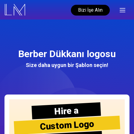
Bizi İşe Alın
Berber Dükkanı logosu
Size daha uygun bir Şablon seçin!
Hire a
Custom Logo