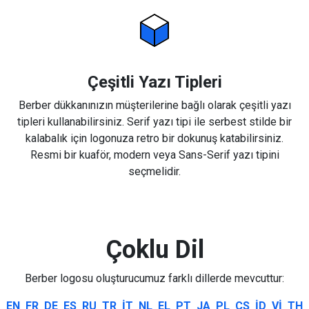
Çeşitli Yazı Tipleri
Berber dükkanınızın müşterilerine bağlı olarak çeşitli yazı
tipleri kullanabilirsiniz. Serif yazı tipi ile serbest stilde bir
kalabalık için logonuza retro bir dokunuş katabilirsiniz.
Resmi bir kuaför, modern veya Sans-Serif yazı tipini
seçmelidir.
Çoklu Dil
Berber logosu oluşturucumuz farklı dillerde mevcuttur:
EN
FR
DE
ES
RU
TR
IT
NL
EL
PT
JA
PL
CS
ID
VI
TH