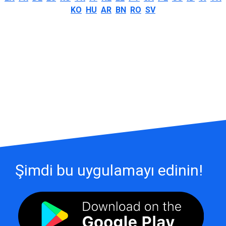
KO
HU
AR
BN
RO
SV
Şimdi bu uygulamayı edinin!