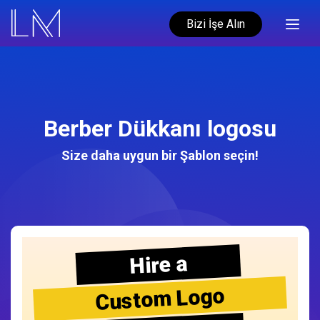
Bizi İşe Alın
Berber Dükkanı logosu
Size daha uygun bir Şablon seçin!
Hire a
Custom Logo