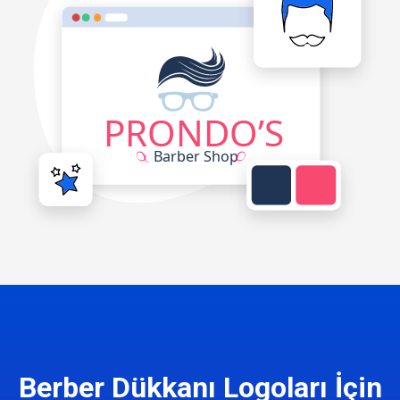
Berber Dükkanı Logoları İçin