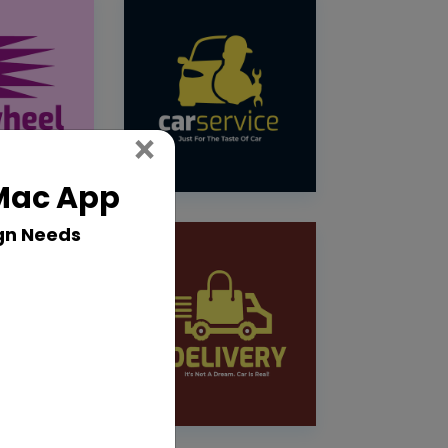
Close
×
 Mac App
gn Needs