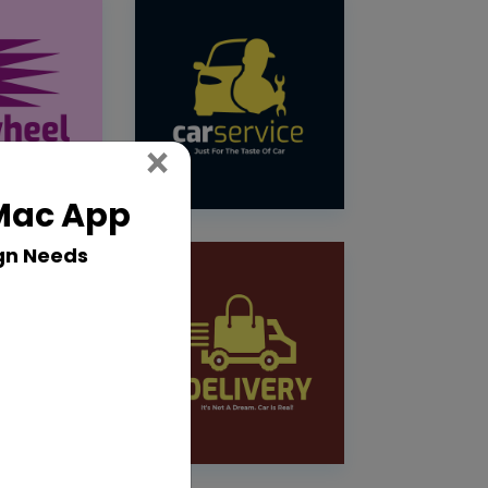
Close
×
 Mac App
gn Needs