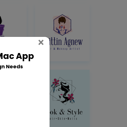
Close
×
 Mac App
gn Needs