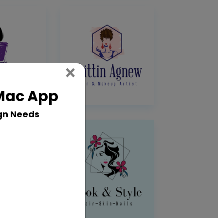
Close
×
 Mac App
gn Needs