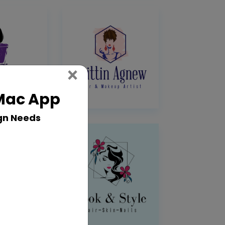
Close
×
 Mac App
gn Needs