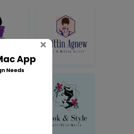
Close
×
 Mac App
gn Needs