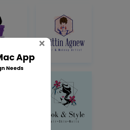
Close
×
 Mac App
gn Needs