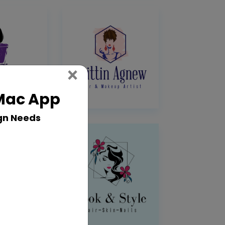
Close
×
 Mac App
gn Needs