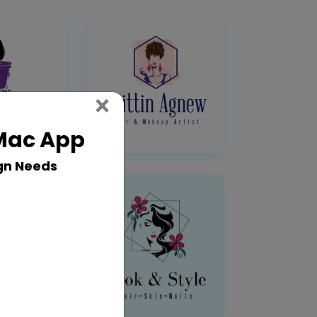
Close
×
 Mac App
gn Needs