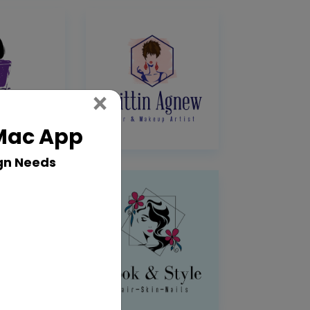
Close
×
 Mac App
gn Needs