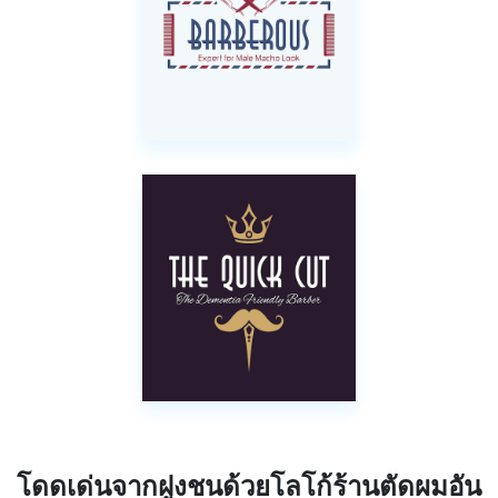
โดดเด่นจากฝูงชนด้วยโลโก้ร้านตัดผมอัน