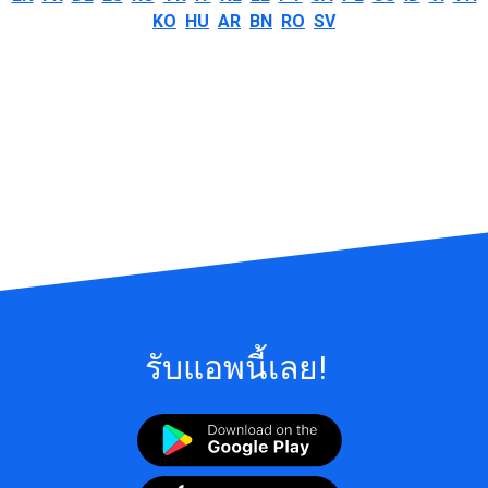
KO
HU
AR
BN
RO
SV
รับแอพนี้เลย!