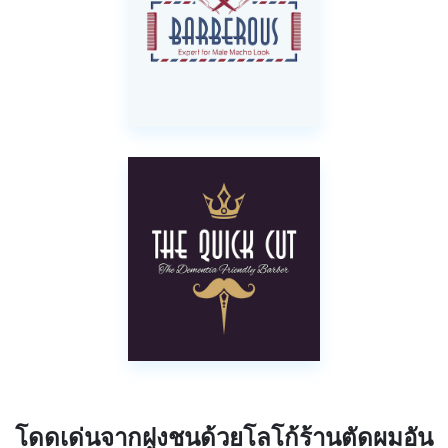
โดดเด่นจากฝูงชนด้วยโลโก้ร้านตัดผมอัน