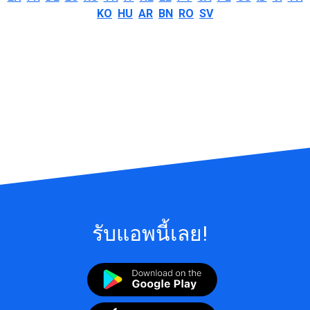
KO
HU
AR
BN
RO
SV
รับแอพนี้เลย!