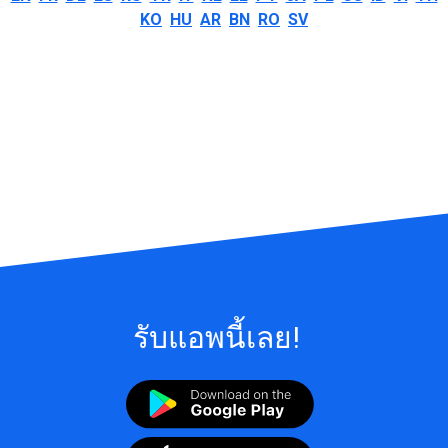
KO
HU
AR
BN
RO
SV
รับแอพนี้เลย!