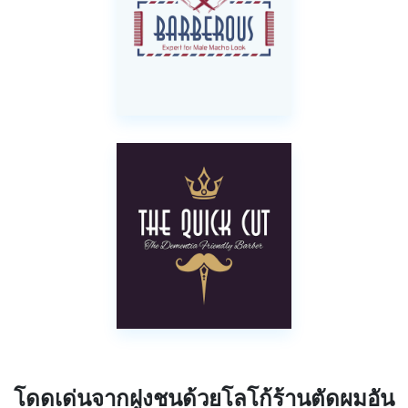
โดดเด่นจากฝูงชนด้วยโลโก้ร้านตัดผมอัน