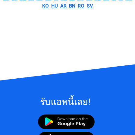
KO
HU
AR
BN
RO
SV
รับแอพนี้เลย!