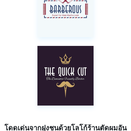
โดดเด่นจากฝูงชนด้วยโลโก้ร้านตัดผมอัน