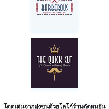
โดดเด่นจากฝูงชนด้วยโลโก้ร้านตัดผมอัน