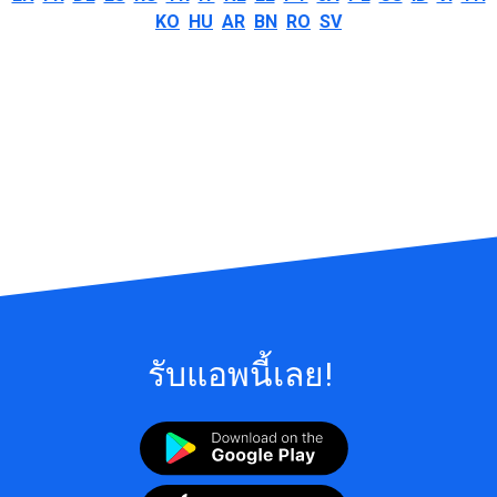
KO
HU
AR
BN
RO
SV
รับแอพนี้เลย!